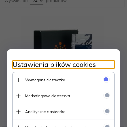
Wyświetl po
produktów
Ustawienia plików cookies
Wymagane ciasteczka
Marketingowe ciasteczka
Saszetka Keratin Nourish N°3 keratyna
Analityczne ciasteczka
16,
90
PLN