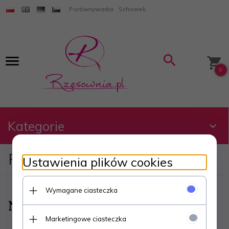
Porównywarka
Schowek
0
Kategorie
Produkty w schowku:
Ustawienia plików cookies
Wymagane ciasteczka
Niestety nie znaleziono produktu!
Marketingowe ciasteczka