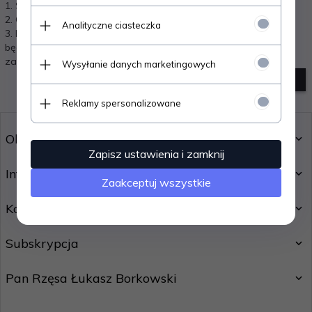
1. Sprawdź poprawność zapytania i spróbuj ponownie.
2. Ogranicz szukane słowa do jednego lub dwóch.
Analityczne ciasteczka
3. Podaj ogólną nazwę produktu, którego szukasz. Później
będziesz mógł ograniczyć wyniki wyszukiwania korzystając z
zaawansowanych filtrów.
Wysyłanie danych marketingowych
szukanie zaawansowane
Reklamy spersonalizowane
Obsługa klienta
Zapisz ustawienia i zamknij
Informacje
Zaakceptuj wszystkie
Kontakt
Subskrypcja
Pan Rzęsa Łukasz Borkowski